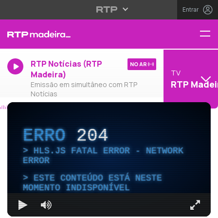
Entrar
RTP Notícias (RTP
NO AR
TV
Madeira)
RTP Madei
Emissão em simultâneo com RTP
Notícias
ERRO
204
HLS.JS FATAL ERROR - NETWORK
ERROR
ESTE CONTEÚDO ESTÁ NESTE
MOMENTO INDISPONÍVEL