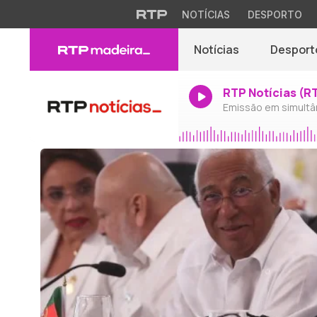
NOTÍCIAS
DESPORTO
Notícias
Desport
RTP Notícias (R
Emissão em simultâ