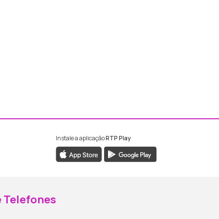
Instale a aplicação
RTP Play
ebook da RTP Madeira
nstagram da RTP Madeira
 Telefones