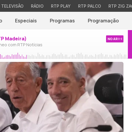
TELEVISÃO
RÁDIO
RTP PLAY
RTP PALCO
RTP ZIG ZA
o
Especiais
Programas
Programação
TP Madeira)
NO AR
neo com RTP Notícias