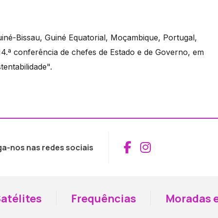
uiné-Bissau, Guiné Equatorial, Moçambique, Portugal,
 14.ª conferência de chefes de Estado e de Governo, em
entabilidade".
Aceder ao Fac
Aceder ao I
ga-nos nas redes sociais
atélites
Frequências
Moradas e