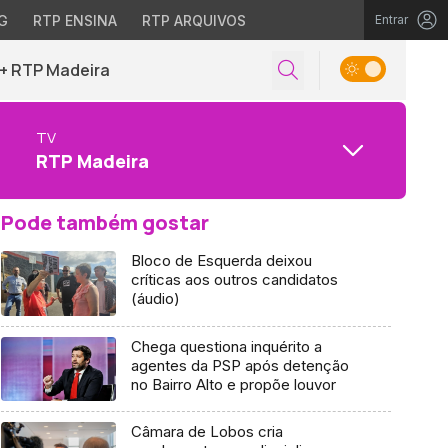
G
RTP ENSINA
RTP ARQUIVOS
Entrar
+ RTP Madeira
TV
RTP Madeira
Pode também gostar
Bloco de Esquerda deixou
críticas aos outros candidatos
(áudio)
Chega questiona inquérito a
agentes da PSP após detenção
no Bairro Alto e propõe louvor
Câmara de Lobos cria