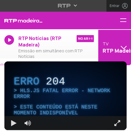
Entrar
RTP Notícias (RTP
NO AR
TV
Madeira)
RTP Madei
Emissão em simultâneo com RTP
Notícias
ERRO
204
HLS.JS FATAL ERROR - NETWORK
ERROR
ESTE CONTEÚDO ESTÁ NESTE
MOMENTO INDISPONÍVEL