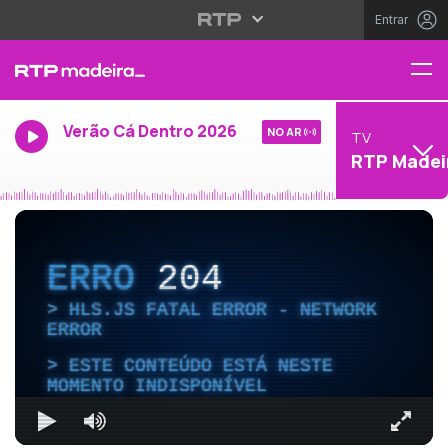
Entrar
Verão Cá Dentro 2026
NO AR
TV
RTP Madei
ERRO
204
HLS.JS FATAL ERROR - NETWORK
ERROR
ESTE CONTEÚDO ESTÁ NESTE
MOMENTO INDISPONÍVEL