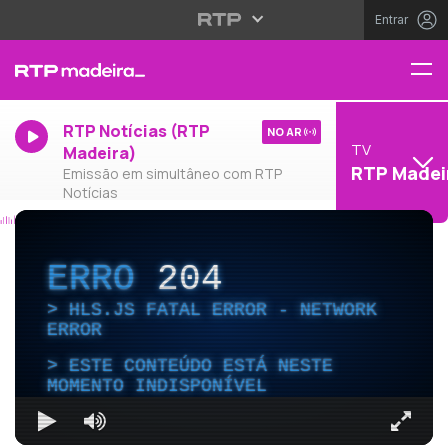
Entrar
RTP Notícias (RTP
NO AR
TV
Madeira)
RTP Madei
Emissão em simultâneo com RTP
Notícias
ERRO
204
HLS.JS FATAL ERROR - NETWORK
ERROR
ESTE CONTEÚDO ESTÁ NESTE
MOMENTO INDISPONÍVEL