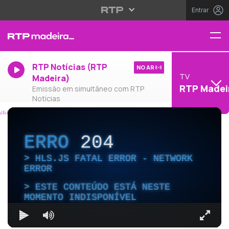
Entrar
RTP Notícias (RTP
NO AR
TV
Madeira)
RTP Madei
Emissão em simultâneo com RTP
Notícias
ERRO
204
HLS.JS FATAL ERROR - NETWORK
ERROR
ESTE CONTEÚDO ESTÁ NESTE
MOMENTO INDISPONÍVEL