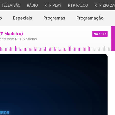
TELEVISÃO
RÁDIO
RTP PLAY
RTP PALCO
RTP ZIG ZA
o
Especiais
Programas
Programação
TP Madeira)
NO AR
neo com RTP Notícias
RROR