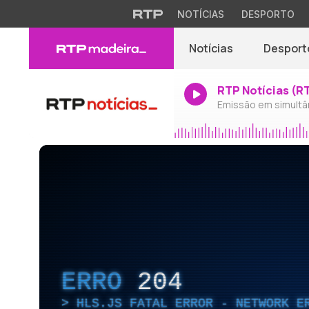
NOTÍCIAS
DESPORTO
Notícias
Desport
RTP Notícias (R
Emissão em simultâ
ERRO
204
HLS.JS FATAL ERROR - NETWORK E