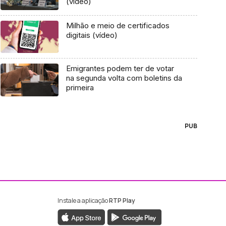
(vídeo)
Milhão e meio de certificados
digitais (vídeo)
Emigrantes podem ter de votar
na segunda volta com boletins da
primeira
PUB
Instale a aplicação
RTP Play
ebook da RTP Madeira
nstagram da RTP Madeira