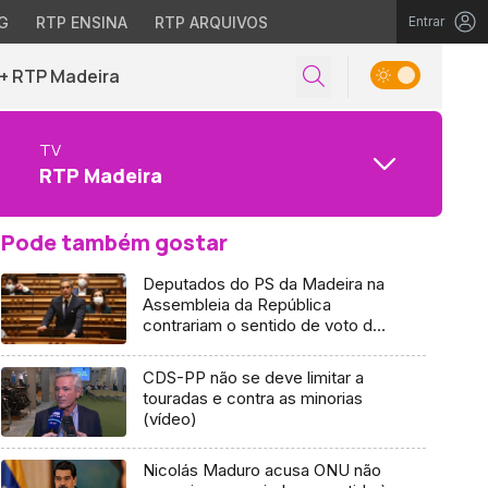
G
RTP ENSINA
RTP ARQUIVOS
Entrar
+ RTP Madeira
TV
RTP Madeira
Pode também gostar
Deputados do PS da Madeira na
Assembleia da República
contrariam o sentido de voto do
partido (áudio)
CDS-PP não se deve limitar a
touradas e contra as minorias
(vídeo)
Nicolás Maduro acusa ONU não