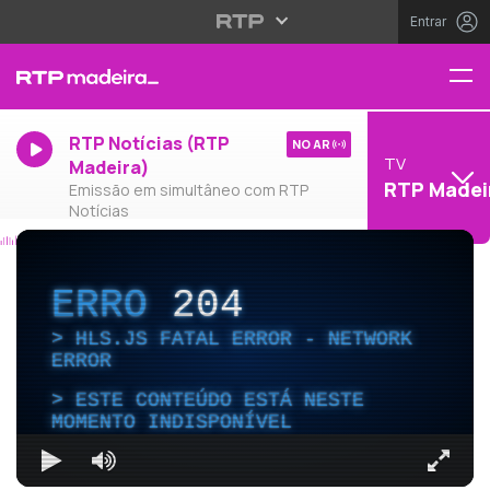
Entrar
RTP Notícias (RTP
NO AR
TV
Madeira)
RTP Madei
Emissão em simultâneo com RTP
Notícias
ERRO
204
HLS.JS FATAL ERROR - NETWORK
ERROR
ESTE CONTEÚDO ESTÁ NESTE
MOMENTO INDISPONÍVEL