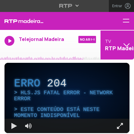
Entrar
Telejornal Madeira
NO AR
TV
RTP Madei
ERRO
204
HLS.JS FATAL ERROR - NETWORK
ERROR
ESTE CONTEÚDO ESTÁ NESTE
MOMENTO INDISPONÍVEL