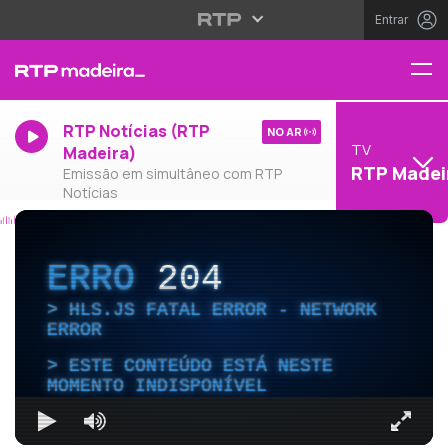
Entrar
RTP Notícias (RTP
NO AR
TV
Madeira)
RTP Madei
Emissão em simultâneo com RTP
Notícias
ERRO
204
HLS.JS FATAL ERROR - NETWORK
ERROR
ESTE CONTEÚDO ESTÁ NESTE
MOMENTO INDISPONÍVEL