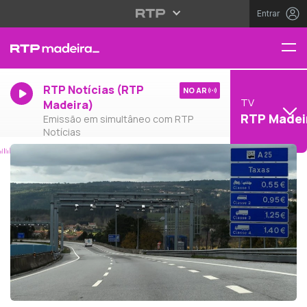
Entrar
RTP Notícias (RTP
NO AR
TV
Madeira)
RTP Madei
Emissão em simultâneo com RTP
Notícias