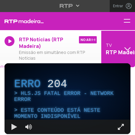
Entrar
RTP Notícias (RTP
NO AR
TV
Madeira)
RTP Madei
Emissão em simultâneo com RTP
Notícias
ERRO
204
HLS.JS FATAL ERROR - NETWORK
ERROR
ESTE CONTEÚDO ESTÁ NESTE
MOMENTO INDISPONÍVEL