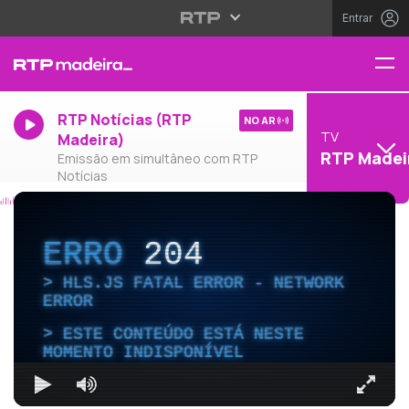
Entrar
RTP Notícias (RTP
NO AR
TV
Madeira)
RTP Madei
Emissão em simultâneo com RTP
Notícias
ERRO
204
HLS.JS FATAL ERROR - NETWORK
ERROR
ESTE CONTEÚDO ESTÁ NESTE
MOMENTO INDISPONÍVEL