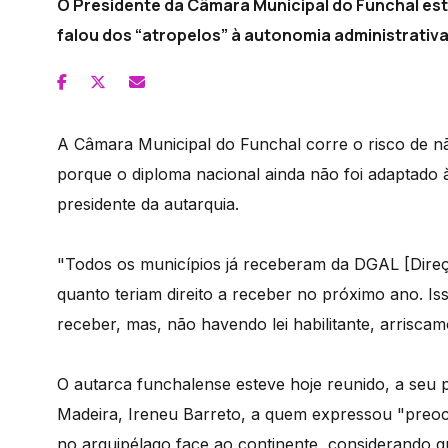
O Presidente da Câmara Municipal do Funchal es
falou dos “atropelos” à autonomia administrativa
A Câmara Municipal do Funchal corre o risco de n
porque o diploma nacional ainda não foi adaptado 
presidente da autarquia.
"Todos os municípios já receberam da DGAL [Direç
quanto teriam direito a receber no próximo ano. Iss
receber, mas, não havendo lei habilitante, arriscam
O autarca funchalense esteve hoje reunido, a seu 
Madeira, Ireneu Barreto, a quem expressou "preoc
no arquipélago face ao continente, considerando q