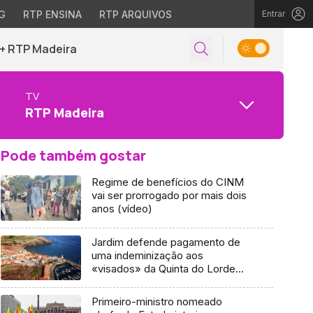
G
RTP ENSINA
RTP ARQUIVOS
Entrar
+ RTP Madeira
TV
RTP Madeira
Pode também gostar
Regime de benefícios do CINM
vai ser prorrogado por mais dois
anos (vídeo)
Jardim defende pagamento de
uma indeminização aos
«visados» da Quinta do Lorde
(vídeo)
Primeiro-ministro nomeado