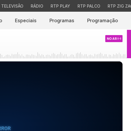
TELEVISÃO
RÁDIO
RTP PLAY
RTP PALCO
RTP ZIG ZA
o
Especiais
Programas
Programação
NO AR
RROR