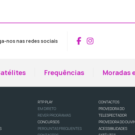
Aceder ao Fac
Aceder ao I
ga-nos nas redes sociais
atélites
Frequências
Moradas e
RTP PLAY
CONTACTOS
EM DIRETO
PROVEDORA DO
REVER PROGRAMAS
TELESPECTADOR
CONCURSOS
PROVEDORA DO OUVI
S
PERGUNTAS FREQUENTES
ACESSIBILIDADES