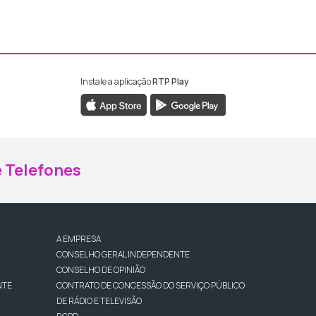
Instale a aplicação
RTP Play
ebook da RTP Madeira
nstagram da RTP Madeira
 Telefones
A EMPRESA
CONSELHO GERAL INDEPENDENTE
CONSELHO DE OPINIÃO
NTE
CONTRATO DE CONCESSÃO DO SERVIÇO PÚBLICO
DE RÁDIO E TELEVISÃO