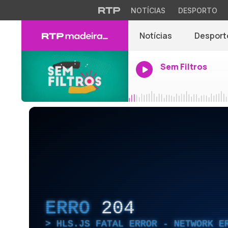
NOTÍCIAS
DESPORTO
Notícias
Desport
Sem Filtros
ERRO
204
HLS.JS FATAL ERROR - NETWORK E