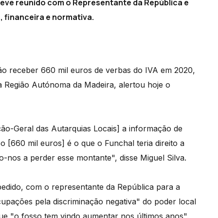
teve reunido com o Representante da República e
, financeira e normativa.
ão receber 660 mil euros de verbas do IVA em 2020,
à Região Autónoma da Madeira, alertou hoje o
ão-Geral das Autarquias Locais] a informação de
o [660 mil euros] é o que o Funchal teria direito a
o-nos a perder esse montante", disse Miguel Silva.
pedido, com o representante da República para a
upações pela discriminação negativa" do poder local
ue "o fosso tem vindo aumentar nos últimos anos".