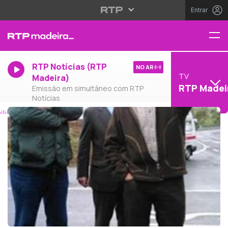
Entrar
RTP Notícias (RTP
NO AR
TV
Madeira)
RTP Madei
Emissão em simultâneo com RTP
Notícias