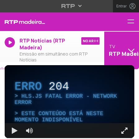
Entrar
RTP Notícias (RTP
NO AR
TV
Madeira)
RTP Madei
Emissão em simultâneo com RTP
Notícias
ERRO
204
HLS.JS FATAL ERROR - NETWORK
ERROR
ESTE CONTEÚDO ESTÁ NESTE
MOMENTO INDISPONÍVEL