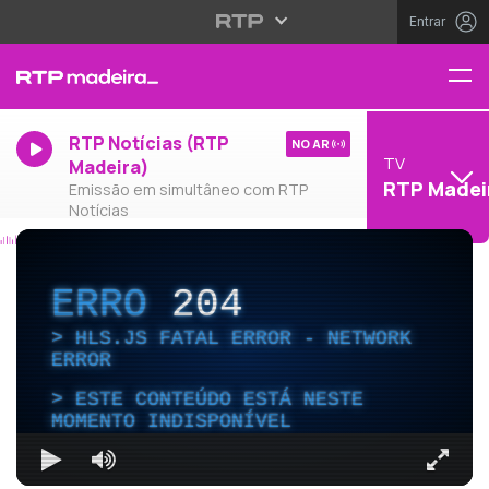
Entrar
RTP Notícias (RTP
NO AR
TV
Madeira)
RTP Madei
Emissão em simultâneo com RTP
Notícias
ERRO
204
HLS.JS FATAL ERROR - NETWORK
ERROR
ESTE CONTEÚDO ESTÁ NESTE
MOMENTO INDISPONÍVEL