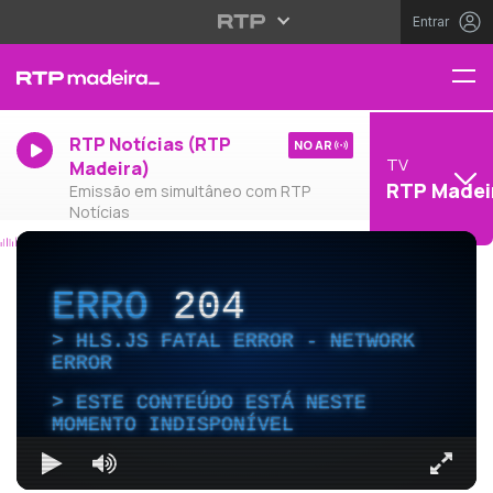
Entrar
RTP Notícias (RTP
NO AR
TV
Madeira)
RTP Madei
Emissão em simultâneo com RTP
Notícias
ERRO
204
HLS.JS FATAL ERROR - NETWORK
ERROR
ESTE CONTEÚDO ESTÁ NESTE
MOMENTO INDISPONÍVEL