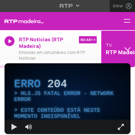
Entrar
RTP Notícias (RTP
NO AR
TV
Madeira)
RTP Madei
Emissão em simultâneo com RTP
Notícias
ERRO
204
HLS.JS FATAL ERROR - NETWORK
ERROR
ESTE CONTEÚDO ESTÁ NESTE
MOMENTO INDISPONÍVEL