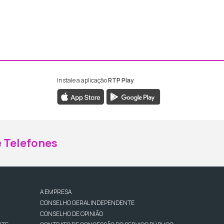
Instale a aplicação
RTP Play
ebook da RTP Madeira
nstagram da RTP Madeira
 Telefones
A EMPRESA
CONSELHO GERAL INDEPENDENTE
CONSELHO DE OPINIÃO