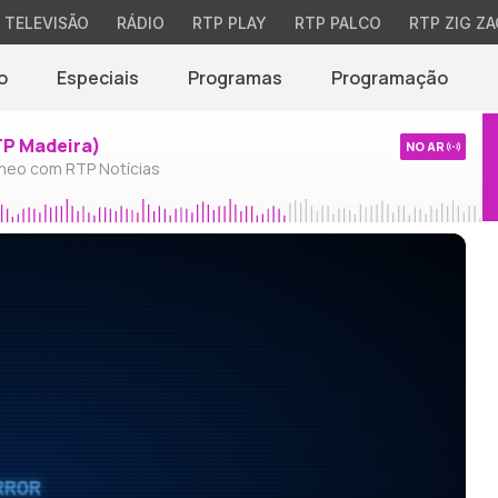
TELEVISÃO
RÁDIO
RTP PLAY
RTP PALCO
RTP ZIG ZA
o
Especiais
Programas
Programação
TP Madeira)
NO AR
neo com RTP Notícias
RROR