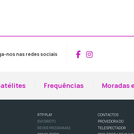
Aceder ao Fac
Aceder ao I
ga-nos nas redes sociais
atélites
Frequências
Moradas e
RTP PLAY
CONTACTOS
EM DIRETO
PROVEDORA DO
REVER PROGRAMAS
TELESPECTADOR