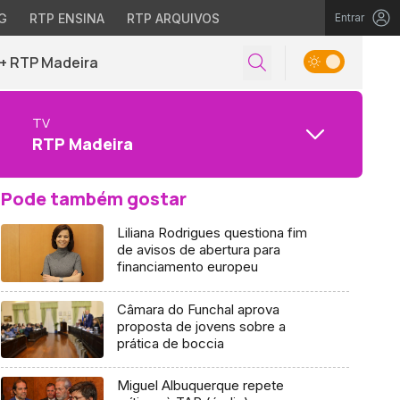
G
RTP ENSINA
RTP ARQUIVOS
Entrar
+ RTP Madeira
TV
RTP Madeira
Pode também gostar
Liliana Rodrigues questiona fim
de avisos de abertura para
financiamento europeu
Câmara do Funchal aprova
proposta de jovens sobre a
prática de boccia
Miguel Albuquerque repete