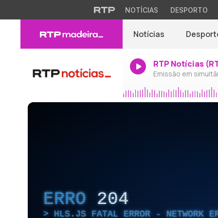
NOTÍCIAS
DESPORTO
Notícias
Desport
RTP Notícias (R
Emissão em simultâ
ERRO
204
HLS.JS FATAL ERROR - NETWORK E