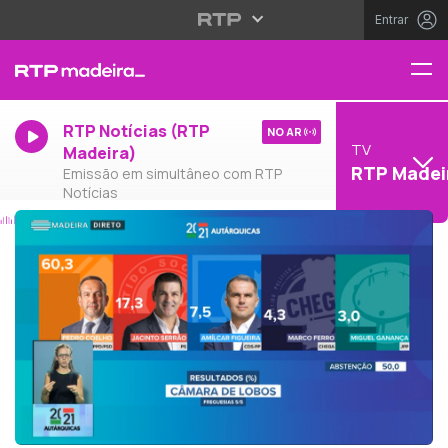
Entrar
RTP Notícias (RTP
NO AR
TV
Madeira)
RTP Madei
Emissão em simultâneo com RTP
Notícias