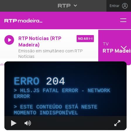
Entrar
RTP Notícias (RTP
NO AR
TV
Madeira)
RTP Madei
Emissão em simultâneo com RTP
Notícias
ERRO
204
HLS.JS FATAL ERROR - NETWORK
ERROR
ESTE CONTEÚDO ESTÁ NESTE
MOMENTO INDISPONÍVEL