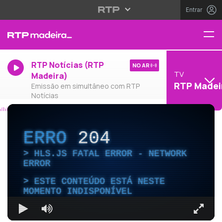
Entrar
RTP Notícias (RTP
NO AR
TV
Madeira)
RTP Madei
Emissão em simultâneo com RTP
Notícias
ERRO
204
HLS.JS FATAL ERROR - NETWORK
ERROR
ESTE CONTEÚDO ESTÁ NESTE
MOMENTO INDISPONÍVEL