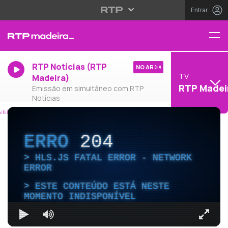
Entrar
RTP Notícias (RTP
NO AR
TV
Madeira)
RTP Madei
Emissão em simultâneo com RTP
Notícias
ERRO
204
HLS.JS FATAL ERROR - NETWORK
ERROR
ESTE CONTEÚDO ESTÁ NESTE
MOMENTO INDISPONÍVEL