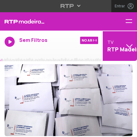
Entrar
Sem Filtros
NO AR
TV
RTP Madei