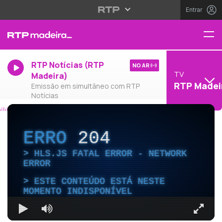
Entrar
RTP Notícias (RTP
NO AR
TV
Madeira)
RTP Madei
Emissão em simultâneo com RTP
Notícias
ERRO
204
HLS.JS FATAL ERROR - NETWORK
ERROR
ESTE CONTEÚDO ESTÁ NESTE
MOMENTO INDISPONÍVEL