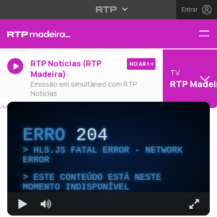
Entrar
RTP Notícias (RTP
NO AR
TV
Madeira)
RTP Madei
Emissão em simultâneo com RTP
Notícias
ERRO
204
HLS.JS FATAL ERROR - NETWORK
ERROR
ESTE CONTEÚDO ESTÁ NESTE
MOMENTO INDISPONÍVEL