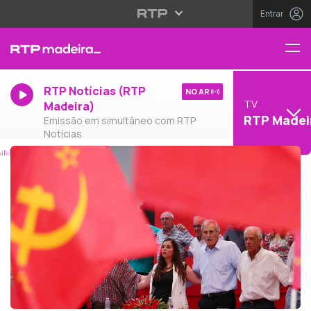
Entrar
RTP Notícias (RTP
NO AR
TV
Madeira)
RTP Madei
Emissão em simultâneo com RTP
Notícias