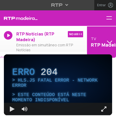
Entrar
RTP Notícias (RTP
NO AR
TV
Madeira)
RTP Madei
Emissão em simultâneo com RTP
Notícias
ERRO
204
HLS.JS FATAL ERROR - NETWORK
ERROR
ESTE CONTEÚDO ESTÁ NESTE
MOMENTO INDISPONÍVEL