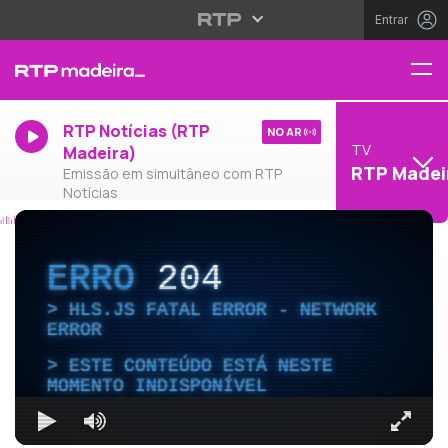
Entrar
RTP Notícias (RTP
NO AR
TV
Madeira)
RTP Madei
Emissão em simultâneo com RTP
Notícias
ERRO
204
HLS.JS FATAL ERROR - NETWORK
ERROR
ESTE CONTEÚDO ESTÁ NESTE
MOMENTO INDISPONÍVEL