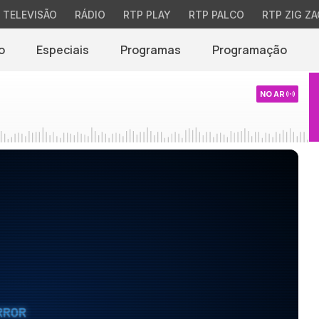
TELEVISÃO
RÁDIO
RTP PLAY
RTP PALCO
RTP ZIG ZA
o
Especiais
Programas
Programação
NO AR
RROR