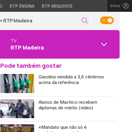
G
RTP ENSINA
RTP ARQUIVOS
Entrar
+ RTP Madeira
TV
RTP Madeira
Pode também gostar
Gasolina vendida a 3,6 cêntimos
acima da referência
Alunos de Machico recebem
diplomas de mérito (vídeo)
«Mandato que não só é