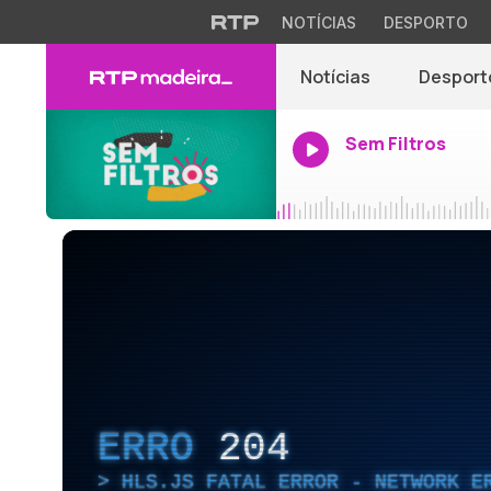
NOTÍCIAS
DESPORTO
Notícias
Desport
Sem Filtros
ERRO
204
HLS.JS FATAL ERROR - NETWORK E