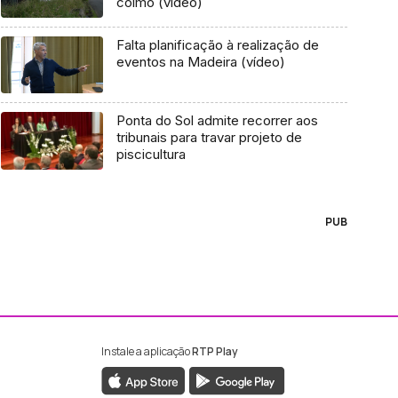
colmo (vídeo)
Falta planificação à realização de
eventos na Madeira (vídeo)
Ponta do Sol admite recorrer aos
tribunais para travar projeto de
piscicultura
PUB
Instale a aplicação
RTP Play
ebook da RTP Madeira
nstagram da RTP Madeira