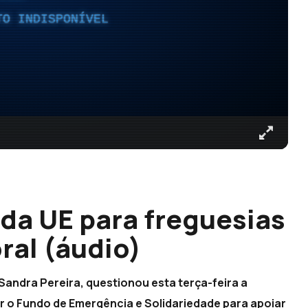
TO INDISPONÍVEL
da UE para freguesias
ral (áudio)
andra Pereira, questionou esta terça-feira a
ar o Fundo de Emergência e Solidariedade para apoiar