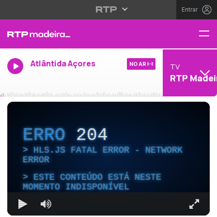
Entrar
Atlântida Açores
NO AR
TV
RTP Madei
ERRO
204
HLS.JS FATAL ERROR - NETWORK
ERROR
ESTE CONTEÚDO ESTÁ NESTE
MOMENTO INDISPONÍVEL