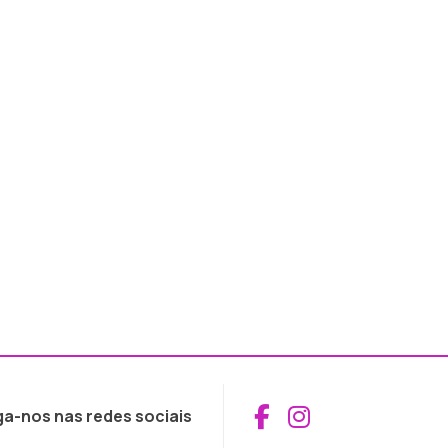
Aceder ao Fac
Aceder ao I
ga-nos nas redes sociais