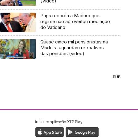
(Vídeo)
Papa recorda a Maduro que
regime não aproveitou mediação
do Vaticano
Quase cinco mil pensionistas na
Madeira aguardam retroativos
das pensões (vídeo)
PUB
Instale a aplicação
RTP Play
ebook da RTP Madeira
nstagram da RTP Madeira