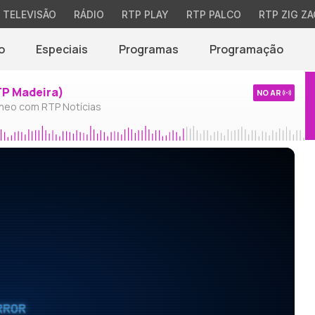
TELEVISÃO
RÁDIO
RTP PLAY
RTP PALCO
RTP ZIG ZA
o
Especiais
Programas
Programação
TP Madeira)
NO AR
neo com RTP Notícias
RROR