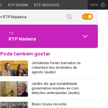
G
RTP ENSINA
RTP ARQUIVOS
Entrar
+ RTP Madeira
TV
RTP Madeira
Pode também gostar
Jornalistas foram barrados na
cobertura dos incêndios de
agosto (áudio)
Jardim diz que instabilidade
governativa resolvia-se com
eleições antecipadas (áudio)
Bruno Sousa recorda