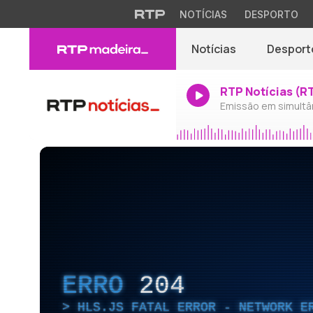
NOTÍCIAS
DESPORTO
Notícias
Desport
RTP Notícias (R
Emissão em simultâ
ERRO
204
HLS.JS FATAL ERROR - NETWORK E