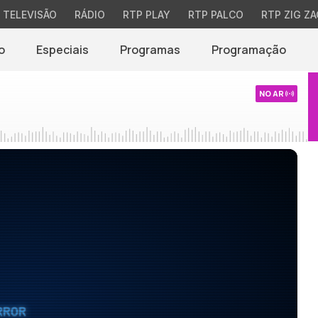
TELEVISÃO
RÁDIO
RTP PLAY
RTP PALCO
RTP ZIG ZA
o
Especiais
Programas
Programação
NO AR
RROR