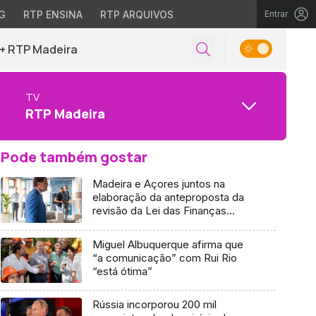
G
RTP ENSINA
RTP ARQUIVOS
Entrar
+ RTP Madeira
TV
RTP Madeira
Pode também gostar
Madeira e Açores juntos na
elaboração da anteproposta da
revisão da Lei das Finanças
(áudio)
Miguel Albuquerque afirma que
“a comunicação” com Rui Rio
“está ótima”
Rússia incorporou 200 mil