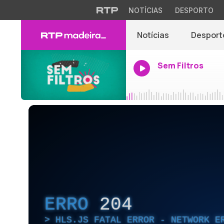
NOTÍCIAS
DESPORTO
Notícias
Desport
Sem Filtros
ERRO
204
HLS.JS FATAL ERROR - NETWORK E