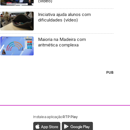
(vídeo)
Iniciativa ajuda alunos com
dificuldades (vídeo)
Maioria na Madeira com
aritmética complexa
PUB
Instale a aplicação
RTP Play
ebook da RTP Madeira
nstagram da RTP Madeira