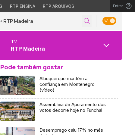
G
RTP ENSINA
RTP ARQUIVOS
Entrar
+ RTP Madeira
TV
RTP Madeira
Pode também gostar
Albuquerque mantém a
confiança em Montenegro
(vídeo)
Assembleia de Apuramento dos
votos decorre hoje no Funchal
Desemprego caiu 17% no mês