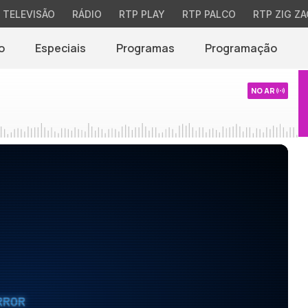
TELEVISÃO
RÁDIO
RTP PLAY
RTP PALCO
RTP ZIG ZA
o
Especiais
Programas
Programação
NO AR
RROR