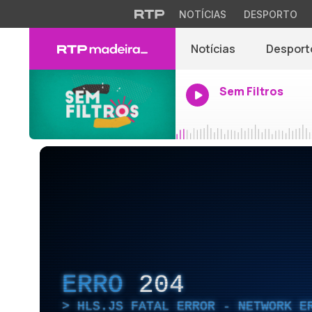
NOTÍCIAS
DESPORTO
Notícias
Desport
Sem Filtros
ERRO
204
HLS.JS FATAL ERROR - NETWORK E