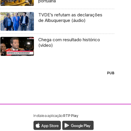
portuária
TVDE’s refutam as declarações
de Albuquerque (áudio)
Chega com resultado histórico
(vídeo)
PUB
Instale a aplicação
RTP Play
ebook da RTP Madeira
nstagram da RTP Madeira