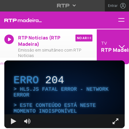
Entrar
RTP Notícias (RTP
NO AR
TV
Madeira)
RTP Madei
Emissão em simultâneo com RTP
Notícias
ERRO
204
HLS.JS FATAL ERROR - NETWORK
ERROR
ESTE CONTEÚDO ESTÁ NESTE
MOMENTO INDISPONÍVEL