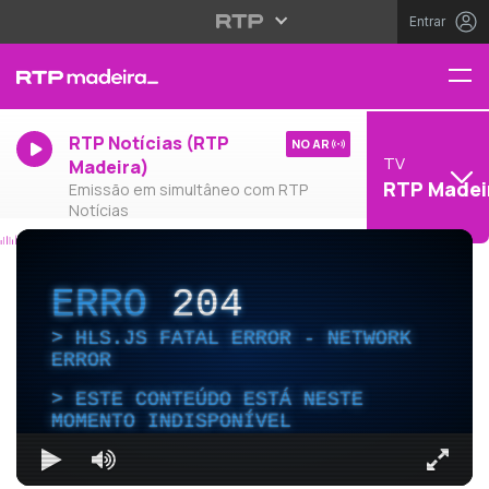
Entrar
RTP Notícias (RTP
NO AR
TV
Madeira)
RTP Madei
Emissão em simultâneo com RTP
Notícias
ERRO
204
HLS.JS FATAL ERROR - NETWORK
ERROR
ESTE CONTEÚDO ESTÁ NESTE
MOMENTO INDISPONÍVEL