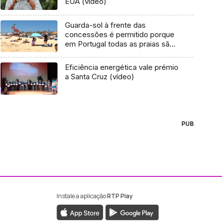
EUA (vídeo)
Guarda-sol à frente das
concessões é permitido porque
em Portugal todas as praias são
públicas (vídeo)
Eficiência energética vale prémio
a Santa Cruz (vídeo)
PUB
Instale a aplicação
RTP Play
ebook da RTP Madeira
nstagram da RTP Madeira