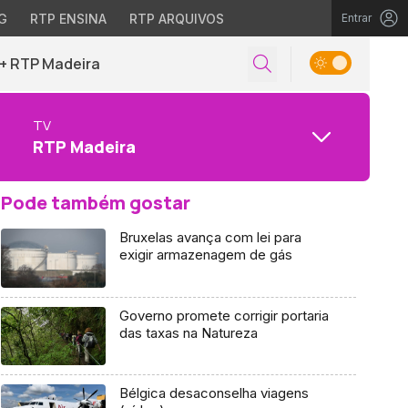
G
RTP ENSINA
RTP ARQUIVOS
Entrar
+ RTP Madeira
TV
RTP Madeira
Pode também gostar
Bruxelas avança com lei para
exigir armazenagem de gás
Governo promete corrigir portaria
das taxas na Natureza
Bélgica desaconselha viagens