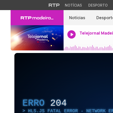
NOTÍCIAS
DESPORTO
Notícias
Desport
Telejornal Made
ERRO
204
HLS.JS FATAL ERROR - NETWORK E