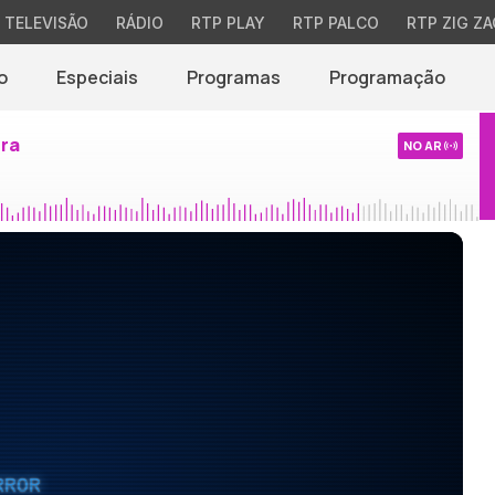
TELEVISÃO
RÁDIO
RTP PLAY
RTP PALCO
RTP ZIG ZA
o
Especiais
Programas
Programação
ira
NO AR
RROR