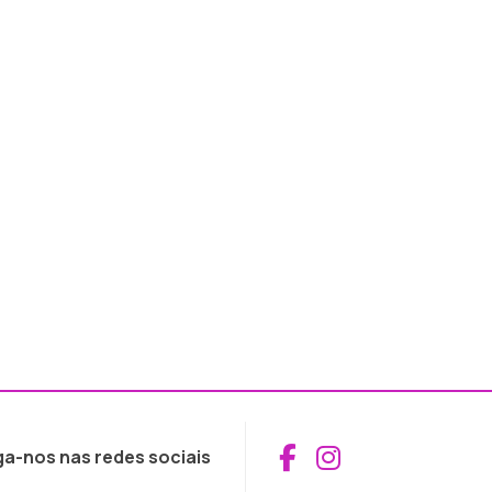
Aceder ao Fac
Aceder ao I
ga-nos nas redes sociais