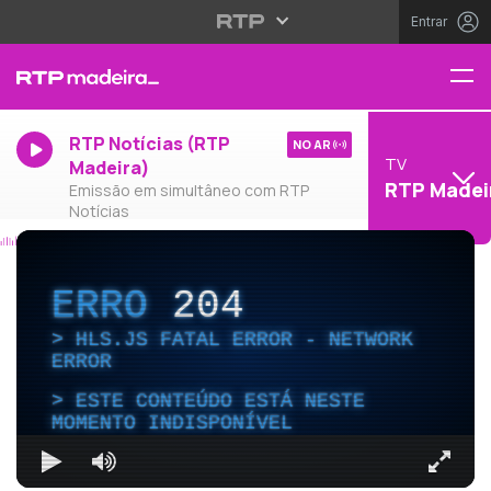
Entrar
RTP Notícias (RTP
NO AR
TV
Madeira)
RTP Madei
Emissão em simultâneo com RTP
Notícias
ERRO
204
HLS.JS FATAL ERROR - NETWORK
ERROR
ESTE CONTEÚDO ESTÁ NESTE
MOMENTO INDISPONÍVEL