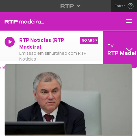
Entrar
RTP Notícias (RTP
NO AR
TV
Madeira)
RTP Madei
Emissão em simultâneo com RTP
Notícias