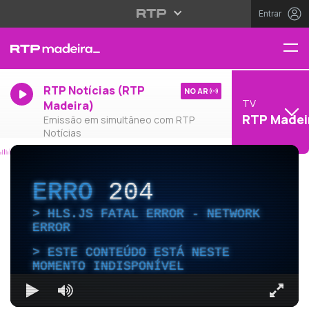
Entrar
RTP Notícias (RTP
NO AR
TV
Madeira)
RTP Madei
Emissão em simultâneo com RTP
Notícias
ERRO
204
HLS.JS FATAL ERROR - NETWORK
ERROR
ESTE CONTEÚDO ESTÁ NESTE
MOMENTO INDISPONÍVEL