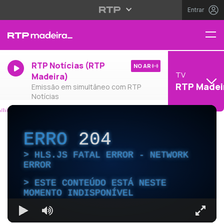
Entrar
RTP Notícias (RTP
NO AR
TV
Madeira)
RTP Madei
Emissão em simultâneo com RTP
Notícias
ERRO
204
HLS.JS FATAL ERROR - NETWORK
ERROR
ESTE CONTEÚDO ESTÁ NESTE
MOMENTO INDISPONÍVEL