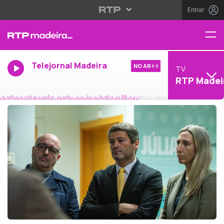
Entrar
Telejornal Madeira
NO AR
TV
RTP Madei