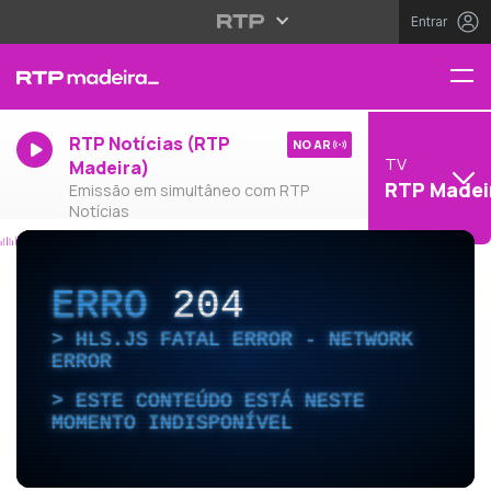
Entrar
RTP Notícias (RTP
NO AR
TV
Madeira)
RTP Madei
Emissão em simultâneo com RTP
Notícias
ERRO
204
HLS.JS FATAL ERROR - NETWORK
ERROR
ESTE CONTEÚDO ESTÁ NESTE
MOMENTO INDISPONÍVEL