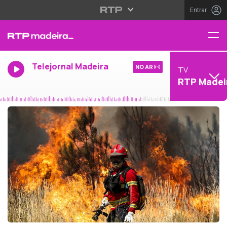
Entrar
Telejornal Madeira
NO AR
TV
RTP Madei