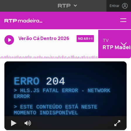
Entrar
Verão Cá Dentro 2026
NO AR
TV
RTP Madei
ERRO
204
HLS.JS FATAL ERROR - NETWORK
ERROR
ESTE CONTEÚDO ESTÁ NESTE
MOMENTO INDISPONÍVEL