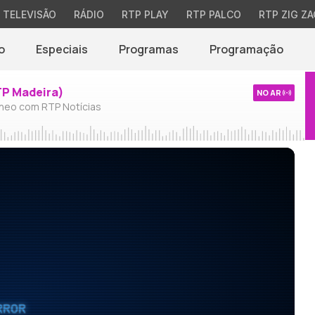
TELEVISÃO
RÁDIO
RTP PLAY
RTP PALCO
RTP ZIG ZA
o
Especiais
Programas
Programação
TP Madeira)
NO AR
neo com RTP Notícias
RROR