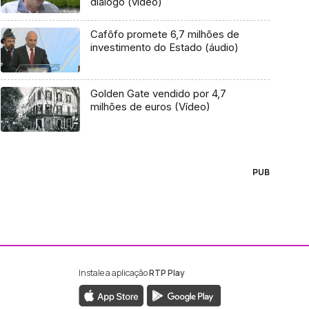
diálogo (vídeo)
Cafôfo promete 6,7 milhões de
investimento do Estado (áudio)
Golden Gate vendido por 4,7
milhões de euros (Vídeo)
PUB
Instale a aplicação
RTP Play
ebook da RTP Madeira
nstagram da RTP Madeira