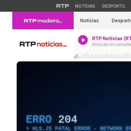
NOTÍCIAS
DESPORTO
Notícias
Desport
RTP Notícias (R
Emissão em simultâ
ERRO
204
HLS.JS FATAL ERROR - NETWORK E