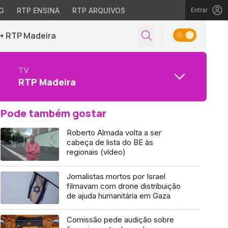
G
RTP ENSINA
RTP ARQUIVOS
Entrar
+ RTP Madeira
TV
RTP Madeira
Pode também gostar
Roberto Almada volta a ser
cabeça de lista do BE às
regionais (vídeo)
Jornalistas mortos por Israel
filmavam com drone distribuição
de ajuda humanitária em Gaza
Comissão pede audição sobre