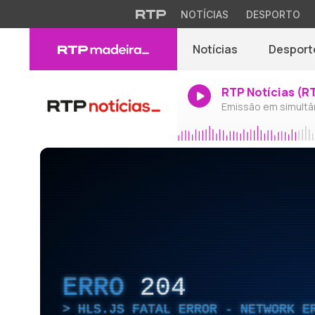
NOTÍCIAS
DESPORTO
Notícias
Desport
RTP Notícias (R
Emissão em simultâ
ERRO
204
HLS.JS FATAL ERROR - NETWORK E