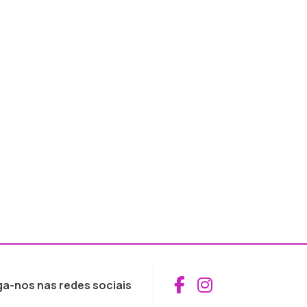
Aceder ao Fac
Aceder ao I
ga-nos nas redes sociais