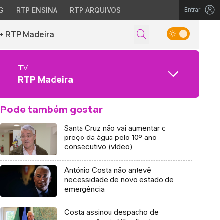
G
RTP ENSINA
RTP ARQUIVOS
Entrar
+ RTP Madeira
TV
RTP Madeira
Pode também gostar
Santa Cruz não vai aumentar o
preço da água pelo 10º ano
consecutivo (vídeo)
António Costa não antevê
necessidade de novo estado de
emergência
Costa assinou despacho de