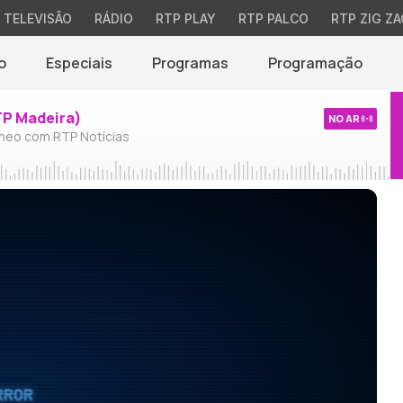
TELEVISÃO
RÁDIO
RTP PLAY
RTP PALCO
RTP ZIG ZA
o
Especiais
Programas
Programação
TP Madeira)
NO AR
neo com RTP Notícias
RROR