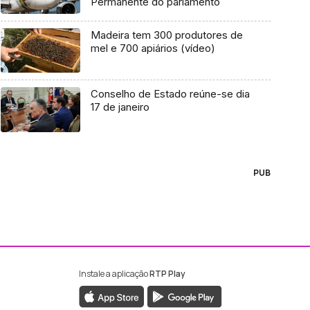
Permanente do parlamento
Madeira tem 300 produtores de
mel e 700 apiários (vídeo)
Conselho de Estado reúne-se dia
17 de janeiro
PUB
Instale a aplicação
RTP Play
ebook da RTP Madeira
nstagram da RTP Madeira