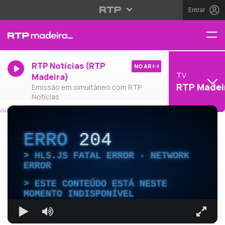
Entrar
RTP Notícias (RTP
NO AR
TV
Madeira)
RTP Madei
Emissão em simultâneo com RTP
Notícias
ERRO
204
HLS.JS FATAL ERROR - NETWORK
ERROR
ESTE CONTEÚDO ESTÁ NESTE
MOMENTO INDISPONÍVEL