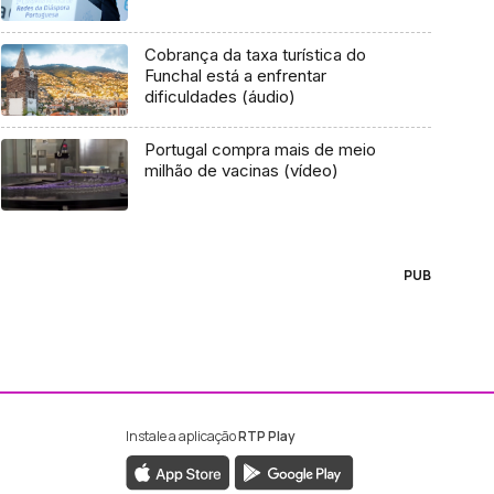
Cobrança da taxa turística do
Funchal está a enfrentar
dificuldades (áudio)
Portugal compra mais de meio
milhão de vacinas (vídeo)
PUB
Instale a aplicação
RTP Play
ebook da RTP Madeira
nstagram da RTP Madeira