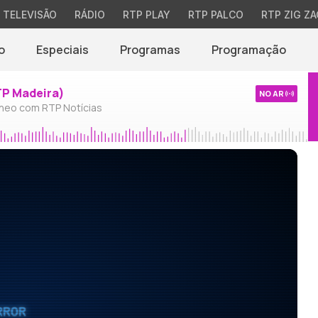
TELEVISÃO
RÁDIO
RTP PLAY
RTP PALCO
RTP ZIG ZA
o
Especiais
Programas
Programação
TP Madeira)
NO AR
neo com RTP Notícias
RROR