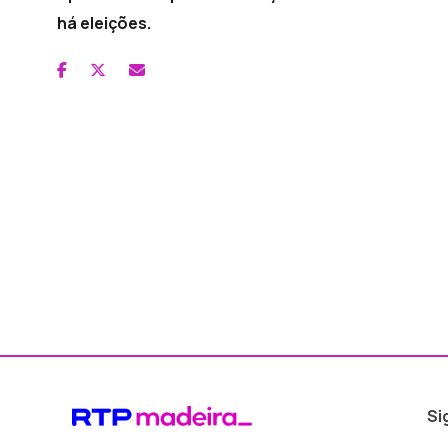
há eleições.
Si