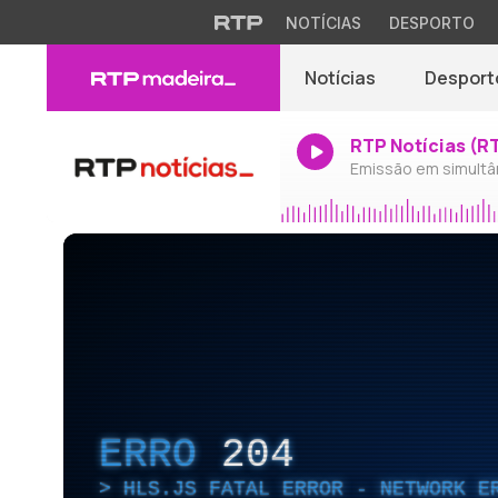
NOTÍCIAS
DESPORTO
Notícias
Desport
RTP Notícias (R
Emissão em simultâ
ERRO
204
HLS.JS FATAL ERROR - NETWORK E