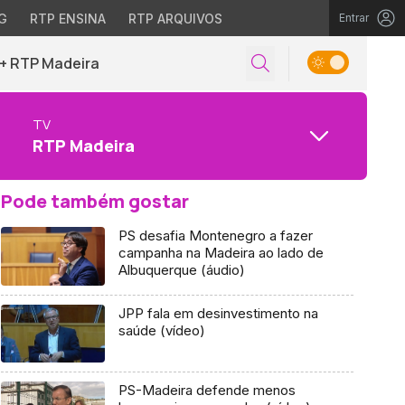
G
RTP ENSINA
RTP ARQUIVOS
Entrar
+ RTP Madeira
TV
RTP Madeira
Pode também gostar
PS desafia Montenegro a fazer
campanha na Madeira ao lado de
Albuquerque (áudio)
JPP fala em desinvestimento na
saúde (vídeo)
PS-Madeira defende menos