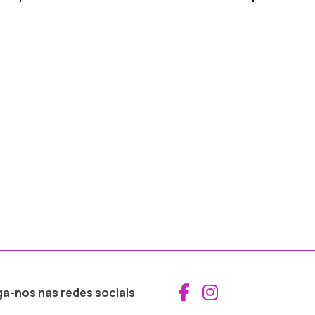
Aceder ao Fac
Aceder ao I
ga-nos nas redes sociais